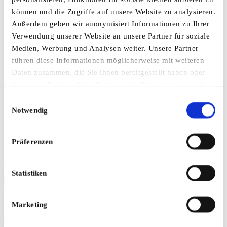
können und die Zugriffe auf unsere Website zu analysieren.
UNSER WINDPARK
Außerdem geben wir anonymisiert Informationen zu Ihrer
Verwendung unserer Website an unsere Partner für soziale
HEIDMOOR
Medien, Werbung und Analysen weiter. Unsere Partner
führen diese Informationen möglicherweise mit weiteren
Daten zusammen, die Sie ihnen bereitgestellt haben oder
Zahlen, Daten, Fakten und Hintergründe – hier erfahren Sie alles
die sie im Rahmen Ihrer Nutzung der Dienste gesammelt
rund um den Windpark Heidmoor.
haben. Weitere Informationen zur Datenverarbeitung
Einwilligungsauswahl
finden Sie auch in der
Datenschutzerklärung
.
Notwendig
Was passiert wann? Wir erklären Schritt für Schritt, wie der
Windpark Heidmoor entsteht.
Präferenzen
Planung
Statistiken
Warum baut der Hamburg Airport einen Windpark? Die
Hintergründe erfahren Sie hier.
Marketing
Ziele